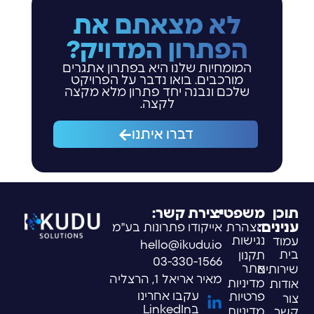
לא מצאתם את
הפתרון המדויק?
המומחיות שלנו היא בפתרון אתגרים
מורכבים. בואו נדבר על הפרויקט
שלכם ונבנה יחד פתרון מלא מקצה
לקצה.
דברו איתנו
תוכן
משפטי:
יצירת קשר:
ענינים:
הצהרת
אייקודו פתרונות בע"מ
נגישות
עמוד
hello@ikudu.io
בית
תקנון
03-330-1566
אתר
שירותים
מאיר אריאל 1, הרצליה
מדיניות
אודות
עקבו אחרינו
פרטיות
צור
בLinkedIn
מדיניות
קשר