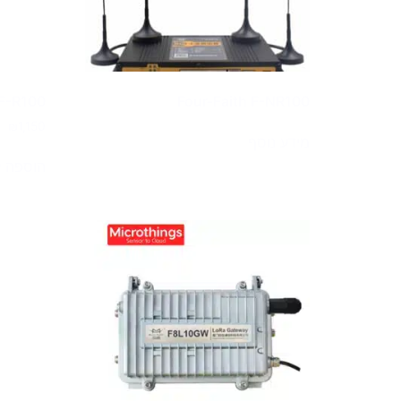
 F-R100
Four-Faith F-NR100
₪
1,150
מידע נוסף
הוספה 