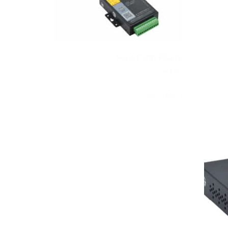
Four-Faith F2A16
₪
490
הוספה לסל