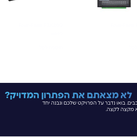
Four-Faith F3X26Q
Four-Faith
₪
990
לסל
הוספה לסל
לא מצאתם את הפתרון המדויק?
בים. בואו נדבר על הפרויקט שלכם ונבנה יחד
 מקצה לקצה.