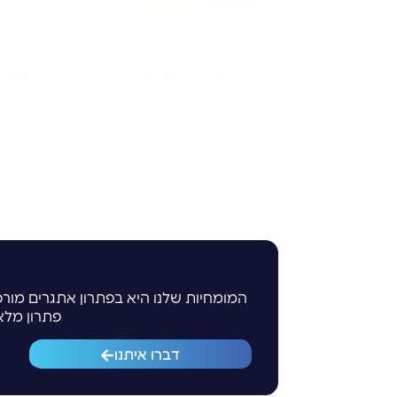
 F8L10T
Four-Faith F8L10GW-02
₪
490
₪
2,190
הוספה לסל
הוספה 
המומחיות שלנו היא בפתרון אתגרים מורכ
פתרון מלא
דברו איתנו