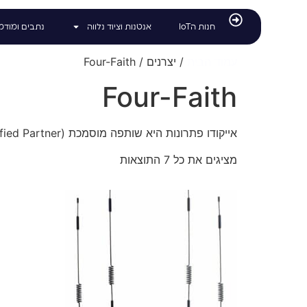
לתוכן
חנות הIoT
אנטנות וציוד נלווה
נתבים ומודמ
עמוד הבית
/ יצרנים / Four-Faith
Four-Faith
אייקודו פתרונות היא שותפה מוסמכת (Certified Partner) של Four-Faith בישראל. נתבים ומודמים סלולריים תעשייתיים, עם אפיון, אספקה ותמיכה הנדסית מקומית.
מציגים את כל ⁦7⁩ התוצאות