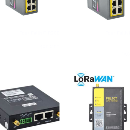
Four-Faith F-R200
Four-Faith
מידע נוסף
לסל