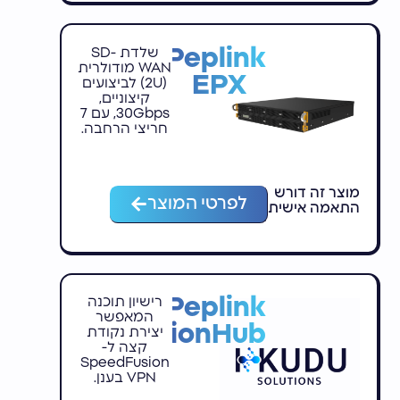
Peplink
שלדת SD-
WAN מודולרית
EPX
(2U) לביצועים
קיצוניים,
30Gbps, עם 7
חריצי הרחבה.
מוצר זה דורש
לפרטי המוצר
התאמה אישית
Peplink
רישיון תוכנה
המאפשר
FusionHub
יצירת נקודת
קצה ל-
SpeedFusion
VPN בענן.