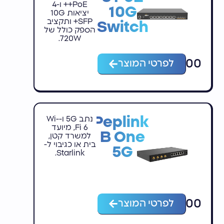
PoE++ ו-4
10G
יציאות 10G
SFP+ ותקציב
Switch
הספק כולל של
720W.
₪
3,900
לפרטי המוצר
Peplink
נתב 5G ו-Wi-
Fi 6, מיועד
B One
למשרד קטן,
בית או כגיבוי ל-
5G
Starlink.
₪
2,900
לפרטי המוצר