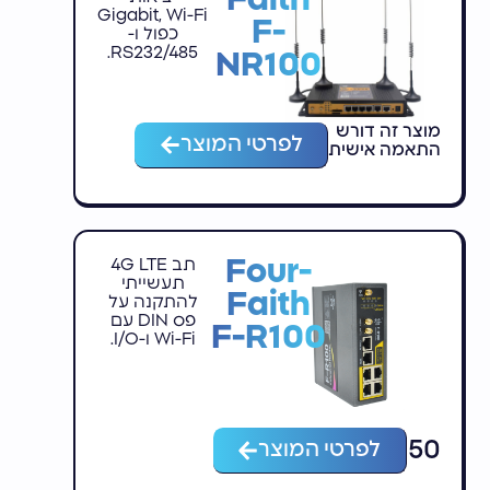
Gigabit, Wi-Fi
F-
כפול ו-
RS232/485.
NR100
מוצר זה דורש
לפרטי המוצר
התאמה אישית
Four-
תב 4G LTE
תעשייתי
Faith
להתקנה על
פס DIN עם
F-R100
Wi-Fi ו-I/O.
₪
1,150
לפרטי המוצר