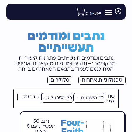
לתוכן
0
מודולים ורכיבי פיתוח
רכיבי תקשורת לוויינית
חנות הIoT
אנטנות וציוד נלווה
נתבים ומודמים תעשייתיים
נתבים ומודמים
תעשייתיים
נתבים ומודמים תעשייתיים פתרונות קישוריות
"מהקופסה" – נתבים ומודמים מוקשחים ואמינים,
המתוכננים לעמוד בתנאים המאתגרים ביותר.
טכנולוגיות אחרות
סלולרים
סנן
לפי:
Four-
נתב 5G
תעשייתי עם 5
Faith
יציאות