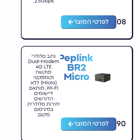
2.5Gbps.
₪
13,908
לפרטי המוצר
Peplink
נתב סלולרי
Dual-Modem
BR2
4G LTE
מוקשח
Micro
וקומפקטי
(Micro) ללא
Wi-Fi, מותאם
ליישומים
הדורשים
יתירות סלולרית
במינימום
מקום.
₪
3,590
לפרטי המוצר