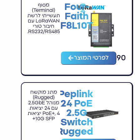
Four-
מסוף
(Terminal)
Faith
תעשייתי לרשת
LoRaWAN עם
F8L10T
חיבור טורי
RS232/RS485.
₪
490
לפרטי המוצר
Peplink
מתג מוקשח
(Rugged)
24 PoE
מנוהל 2.5GbE
עם 24 יציאות
2.5G
PoE+, 4 יציאות
10G SFP+
Switch
Rugged