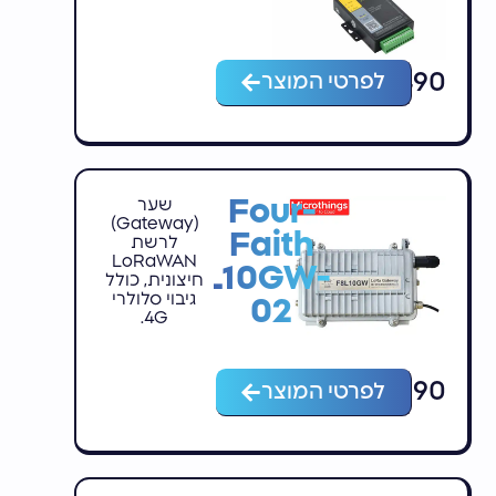
₪
490
לפרטי המוצר
Four-
שער
(Gateway)
Faith
לרשת
LoRaWAN
F8L10GW-
חיצונית, כולל
גיבוי סלולרי
02
4G.
₪
2,190
לפרטי המוצר