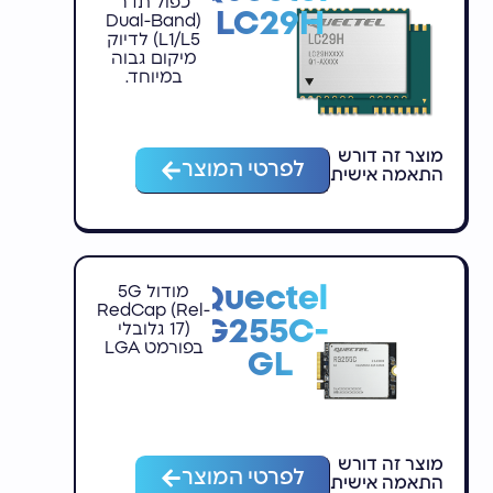
כפול תדר
LC29H
(Dual-Band
L1/L5) לדיוק
מיקום גבוה
במיוחד.
מוצר זה דורש
לפרטי המוצר
התאמה אישית
Quectel
מודול 5G
RedCap (Rel-
RG255C-
17) גלובלי
בפורמט LGA
GL
מוצר זה דורש
לפרטי המוצר
התאמה אישית