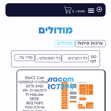
לתוכן
0
מודולים ורכיבי פיתוח
רכיבי תקשורת לוויינית
חנות הIoT
אנטנות וציוד נלווה
נתבים ומודמים תעשייתיים
מודולים
ערכות פיתוח
מודולים
סנן
לפי:
Newracom
שבב (SoC)
אולטרה-קומפקטי
NRC7394
(6×6 מ"מ)
לתקשורת Wi-
Fi HaLow
(IEEE
802.11ah)
ארוכת טווח