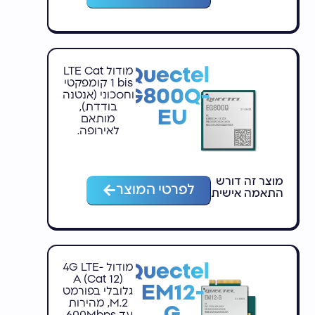
Quectel
מודול LTE Cat
1 bis קומפקטי
EG800Q-
וחסכוני (אנטנה
בודדת),
EU
מותאם
לאירופה.
מוצר זה דורש
לפרטי המוצר
התאמה אישית
Quectel
מודול 4G LTE-
A (Cat 12)
EM12-
גלובלי בפורמט
M.2, מהירות
G