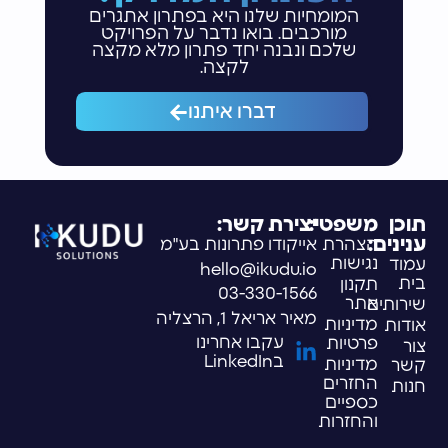
המומחיות שלנו היא בפתרון אתגרים
מורכבים. בואו נדבר על הפרויקט
שלכם ונבנה יחד פתרון מלא מקצה
לקצה.
דברו איתנו
תוכן
משפטי:
יצירת קשר:
ענינים:
הצהרת
אייקודו פתרונות בע"מ
נגישות
עמוד
hello@ikudu.io
בית
תקנון
03-330-1566
אתר
שירותים
מאיר אריאל 1, הרצליה
מדיניות
אודות
עקבו אחרינו
פרטיות
צור
בLinkedIn
מדיניות
קשר
החזרים
חנות
כספיים
והחזרות