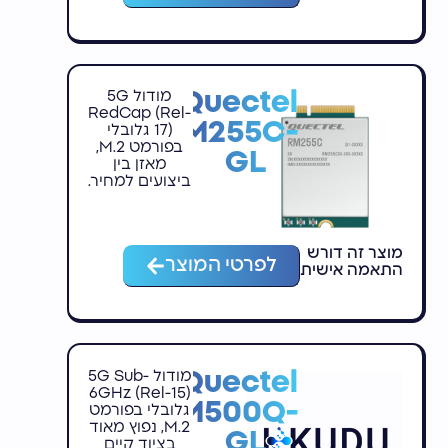
Quectel
מודול 5G
RedCap (Rel-
RM255C-
17) גלובלי
בפורמט M.2,
GL
מאזן בין
ביצועים למחיר.
מוצר זה דורש
לפרטי המוצר
התאמה אישית
Quectel
מודול 5G Sub-
6GHz (Rel-15)
RM500Q-
גלובלי בפורמט
M.2, נפוץ מאוד
GL
בציוד קיים