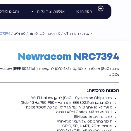
לתוכן
חנות הIoT
אנטנות וציוד נלווה
נתבים ומודמ
דף הבית
/
חנות הIoT
/
מודולים ורכיבי פיתוח
/
מודולים
/
C7394
Newracom NRC7394
נמוכה.
תכונות מרכזיות:
שבב (SoC – System on Chip) לתקן Wi-Fi HaLow
תומך בתקן IEEE 802.11ah (תדר Sub-1GHz, 750-950MHz)
מיועד ל-IoT ארוך טווח (עד 1.5 ק"מ) וצריכת חשמל נמוכה
כולל מעבד ARM Cortex-M3 מובנה
קצבי נתונים: עד 15Mbps
תומך ברוחב פס של 1/2/4 מגה-הרץ
ממשקים: GPIO, SPI, UART, I2C
מארז קומפקטי: 48-QFN (6×6 מ"מ)