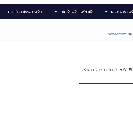
ים תעשייתיים
מודולים ורכיבי פיתוח
רכיבי תקשורת לוויינית
Newracom NR
שבב (SoC) אולטרה-קומפקטי (6×6 מ"מ) לתקשורת Wi-Fi HaLow (IEEE 802.11ah) ארוכת טווח וצריכת חשמל