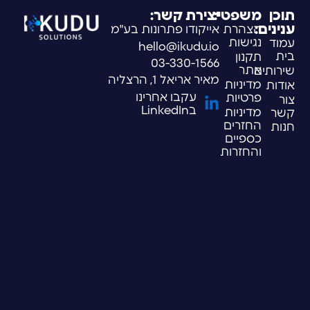
תוכן
משפטי:
יצירת קשר:
ענינים:
הצהרת
אייקודו פתרונות בע"מ
נגישות
עמוד
hello@ikudu.io
בית
תקנון
03-330-1566
אתר
שירותים
מאיר אריאל 1, הרצליה
מדיניות
אודות
עקבו אחרינו
פרטיות
צור
בLinkedIn
מדיניות
קשר
החזרים
חנות
כספיים
והחזרות