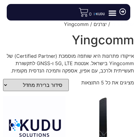
לתוכן
0
עמוד הבית
/ יצרנים / Yingcomm
מודולים ורכיבי פיתוח
רכיבי תקשורת לוויינית
חנות הIoT
אנטנות וציוד נלווה
נתבים ומודמים תעשייתיים
Yingcomm
אייקודו פתרונות היא שותפה מוסמכת (Certified Partner) של
Yingcomm בישראל. אנטנות 5G, LTE ו-GNSS לתקשורת
תעשייתית ולרכב, עם אפיון, אספקה ותמיכה הנדסית מקומית.
מציגים את כל ⁦5⁩ התוצאות