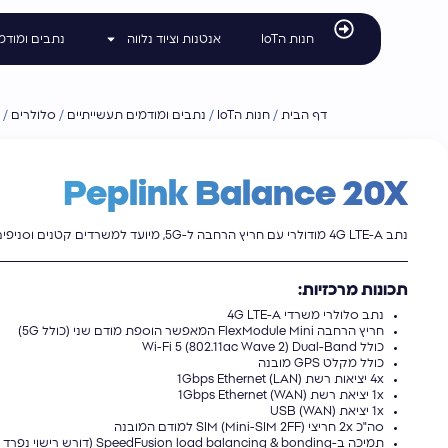
לתוכן
חנות הIoT
אנטנות וציוד נלווה
נתבים ומודמ
דף הבית
/
חנות הIoT
/
נתבים ומודמים תעשייתיים
/
סלולרים
/
X
Peplink Balance 20X
נתב 4G LTE-A מודולרי עם חריץ הרחבה ל-5G, מיועד למשרדים קטנים וסניפים.
תכונות מרכזיות:
נתב סלולרי משרדי 4G LTE-A
חריץ הרחבה FlexModule Mini המאפשר הוספת מודם שני (כולל 5G)
כולל Wi-Fi 5 (802.11ac Wave 2) Dual-Band
כולל מקלט GPS מובנה
4x יציאות רשת 1Gbps Ethernet (LAN)
1x יציאת רשת 1Gbps Ethernet (WAN)
1x יציאת USB (WAN)
סה"כ 2x חריצי SIM (Mini-SIM 2FF) למודם המובנה
תמיכה ב-SpeedFusion load balancing & bonding (דורש רישוי נפרד PrimeCare)