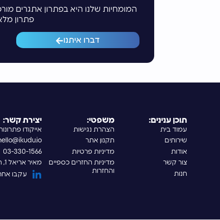
המומחיות שלנו היא בפתרון אתגרים מורכ
פתרון מלא
דברו איתנו
תוכן ענינים:
משפטי:
יצירת קשר:
עמוד בית
הצהרת נגישות
אייקודו פתרונו
שירותים
תקנון אתר
hello@ikudu.io
אודות
מדיניות פרטיות
03-330-1566
צור קשר
מדיניות החזרים כספיים
מאיר אריאל 1, הרצליה
והחזרות
חנות
עקבו אחרינו בIn