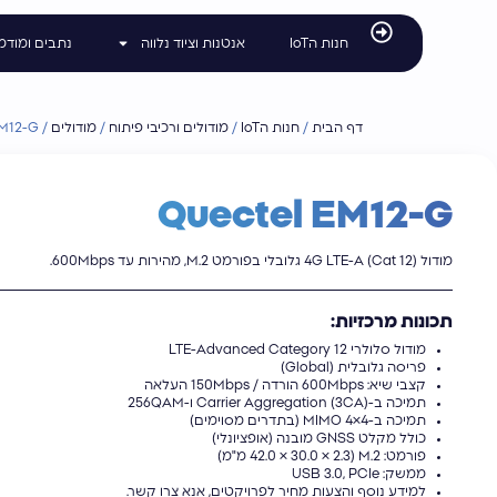
לתוכן
חנות הIoT
אנטנות וציוד נלווה
נתבים ומודמ
דף הבית
/
חנות הIoT
/
מודולים ורכיבי פיתוח
/
מודולים
/
EM12-G
Quectel EM12-G
מודול 4G LTE-A (Cat 12) גלובלי בפורמט M.2, מהירות עד 600Mbps.
תכונות מרכזיות:
מודול סלולרי LTE-Advanced Category 12
פריסה גלובלית (Global)
קצבי שיא: 600Mbps הורדה / 150Mbps העלאה
תמיכה ב-Carrier Aggregation (3CA) ו-256QAM
תמיכה ב-MIMO 4×4 (בתדרים מסוימים)
כולל מקלט GNSS מובנה (אופציונלי)
פורמט: M.2 (42.0 × 30.0 × 2.3 מ"מ)
ממשק: USB 3.0, PCIe
למידע נוסף והצעות מחיר לפרויקטים, אנא צרו קשר.