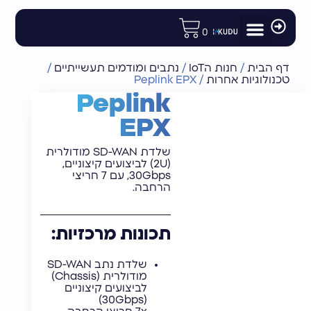
לתוכן
0
מודולים ורכיבי פיתוח
רכיבי תקשורת לוויינית
חנות הIoT
אנטנות וציוד נלווה
נתבים ומודמים תעשייתיים
דף הבית
/
חנות הIoT
/
נתבים ומודמים תעשייתיים
/
טכנולוגיות אחרות
/
Peplink EPX
Peplink
EPX
שלדת SD-WAN מודולרית
(2U) לביצועים קיצוניים,
30Gbps, עם 7 חריצי
הרחבה.
תכונות מרכזיות:
שלדת נתב SD-WAN
מודולרית (Chassis)
לביצועים קיצוניים
(30Gbps)