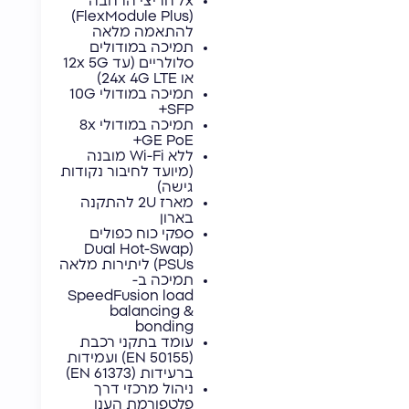
7x חריצי הרחבה
(FlexModule Plus)
להתאמה מלאה
תמיכה במודולים
סלולריים (עד 12x 5G
או 24x 4G LTE)
תמיכה במודולי 10G
SFP+
תמיכה במודולי 8x
GE PoE+
ללא Wi-Fi מובנה
(מיועד לחיבור נקודות
גישה)
מארז 2U להתקנה
בארון
ספקי כוח כפולים
(Dual Hot-Swap
PSUs) ליתירות מלאה
תמיכה ב-
SpeedFusion load
balancing &
bonding
עומד בתקני רכבת
(EN 50155) ועמידות
ברעידות (EN 61373)
ניהול מרכזי דרך
פלטפורמת הענן