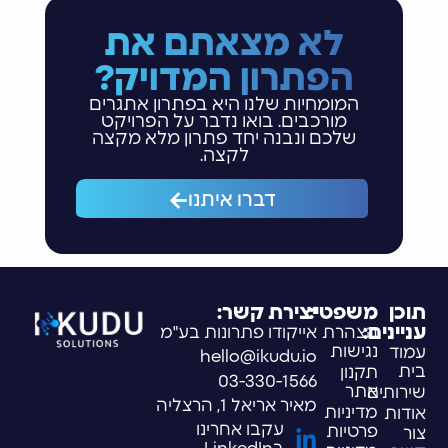
לא מצאתם את
הפתרון המדויק?
המומחיות שלנו היא בפתרון אתגרים
מורכבים. בואו נדבר על הפרויקט
שלכם ונבנה יחד פתרון מלא מקצה
לקצה.
דברו איתנו
תוכן
משפטי:
יצירת קשר:
עניינים:
הצהרת
אייקודו פתרונות בע"מ
נגישות
עמוד
hello@ikudu.io
בית
תקנון
03-330-1566
אתר
שירותים
מאיר אריאל 1, הרצליה
מדיניות
אודות
עקבו אחרינו
פרטיות
צור