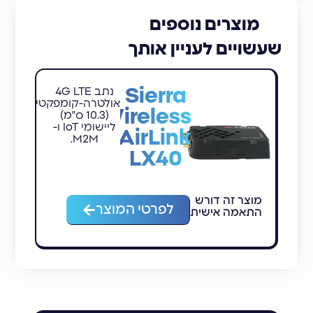
מוצרים נוספים
שעשויים לעניין אותך
Sierra
נתב 4G LTE
אולטרה-קומפקטי
Wireless
(10.3 ס"מ)
ליישומי IoT ו-
AirLink
M2M.
LX40
מוצר זה דורש
מ
לפרטי המוצר
התאמה אישית
ה