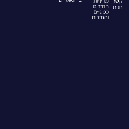
בLinkedIn
מדיניות
קשר
החזרים
חנות
כספיים
והחזרות