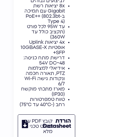
לביצועים גבוהים
8x יציאות רשת
Gigabit עם תמיכה
ב-PoE++ (802.3bt
Type 4)
עד 95W לכל פורט
(תקציב כולל עד
360W)
4x יציאות Uplink
אופטיות 10GBASE-X
SFP+
דרישת מתח כניסה:
48~54V DC
אידיאלי למצלמות
PTZ, תאורה חכמה
ונקודות גישה Wi-Fi
6/7
מארז מתכתי מוקשח
(IP30)
טווח טמפרטורות
רחב (-40°C עד 75°C)
הורדת
קובץ PDF עם
Datasheet
מפרט טכני
מלא