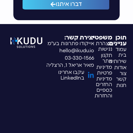
דברו איתנו
תוכן
משפטי:
יצירת קשר:
עניינים:
הצהרת
אייקודו פתרונות בע"מ
נגישות
עמוד
hello@ikudu.io
בית
תקנון
03-330-1566
אתר
שירותים
מאיר אריאל 1, הרצליה
מדיניות
אודות
עקבו אחרינו
פרטיות
צור
בLinkedIn
מדיניות
קשר
החזרים
חנות
כספיים
והחזרות