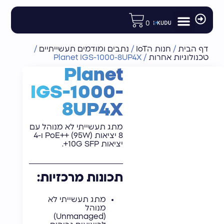
לתוכן
0
מודולים ורכיבי פיתוח
רכיבי תקשורת לוויינית
חנות הIoT
אנטנות וציוד נלווה
נתבים ומודמים תעשייתיים
דף הבית
/
חנות הIoT
/
נתבים ומודמים תעשייתיים
/
טכנולוגיות אחרות
/
Planet IGS-1000-8UP4X
Planet
IGS-1000-
8UP4X
מתג תעשייתי לא מנוהל עם
8 יציאות PoE++ (95W) ו-4
יציאות 10G SFP+.
תכונות מרכזיות:
מתג תעשייתי לא
מנוהל
(Unmanaged)