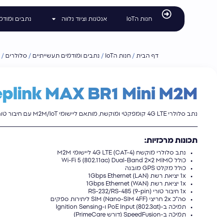
לתוכן
חנות הIoT
אנטנות וציוד נלווה
נתבים ומודמ
דף הבית
/
חנות הIoT
/
נתבים ומודמים תעשייתיים
/
סלולרים
/
M
plink MAX BR1 Mini M2M
נתב סלולרי 4G LTE קומפקטי ומוקשח, מותאם ליישומי M2M/IoT עם חיבור טורי RS232/485.
תכונות מרכזיות:
נתב סלולרי מוקשח 4G LTE (CAT-4) ליישומי M2M
כולל Wi-Fi 5 (802.11ac) Dual-Band 2×2 MIMO
כולל מקלט GPS מובנה
1x יציאת רשת 1Gbps Ethernet (LAN)
1x יציאת רשת 1Gbps Ethernet (WAN)
1x חיבור טורי RS-232/RS-485 (9-pin)
סה"כ 2x חריצי SIM (Nano-SIM 4FF) ליתירות ספקים
תמיכה ב-PoE Input (802.3at) ו-Ignition Sensing
תמיכה ב-SpeedFusion (דורש PrimeCare)