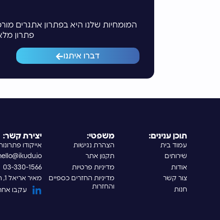
המומחיות שלנו היא בפתרון אתגרים מורכ
פתרון מלא
דברו איתנו
תוכן ענינים:
משפטי:
יצירת קשר:
עמוד בית
הצהרת נגישות
אייקודו פתרונו
שירותים
תקנון אתר
hello@ikudu.io
אודות
מדיניות פרטיות
03-330-1566
צור קשר
מדיניות החזרים כספיים
מאיר אריאל 1, הרצליה
והחזרות
חנות
עקבו אחרינו בIn