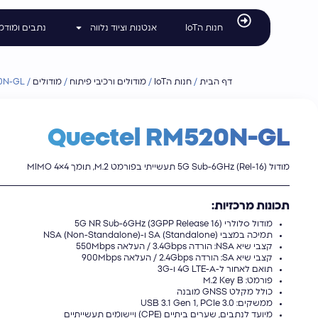
לתוכן
חנות הIoT
אנטנות וציוד נלווה
נתבים ומודמ
דף הבית
/
חנות הIoT
/
מודולים ורכיבי פיתוח
/
מודולים
/
0N-GL
Quectel RM520N-GL
מודול 5G Sub-6GHz (Rel-16) תעשייתי בפורמט M.2, תומך MIMO 4×4
תכונות מרכזיות:
מודול סלולרי 5G NR Sub-6GHz (3GPP Release 16)
תמיכה במצבי SA (Standalone) ו-NSA (Non-Standalone)
קצבי שיא NSA: הורדה 3.4Gbps / העלאה 550Mbps
קצבי שיא SA: הורדה 2.4Gbps / העלאה 900Mbps
תואם לאחור ל-4G LTE-A ו-3G
פורמט: M.2 Key B
כולל מקלט GNSS מובנה
ממשקים: USB 3.1 Gen 1, PCIe 3.0
מיועד לנתבים, שערים ביתיים (CPE) ויישומים תעשייתיים