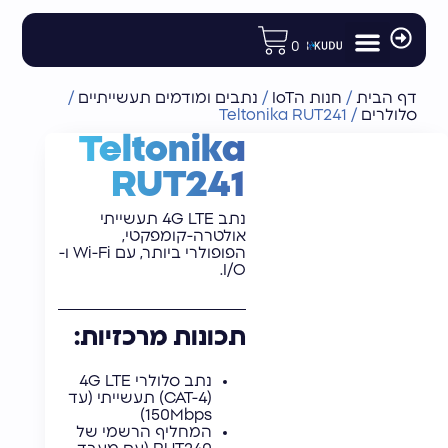
לתוכן
0
מודולים ורכיבי פיתוח
רכיבי תקשורת לוויינית
חנות הIoT
אנטנות וציוד נלווה
נתבים ומודמים תעשייתיים
דף הבית
/
חנות הIoT
/
נתבים ומודמים תעשייתיים
/
סלולרים
/
Teltonika RUT241
Teltonika
RUT241
נתב 4G LTE תעשייתי
אולטרה-קומפקטי,
הפופולרי ביותר, עם Wi-Fi ו-
I/O.
תכונות מרכזיות:
נתב סלולרי 4G LTE
(CAT-4) תעשייתי (עד
150Mbps)
המחליף הרשמי של