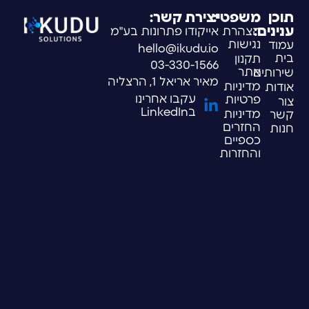
תוכן
משפטי:
יצירת קשר:
ענינים:
הצהרת
אייקודו פתרונות בע"מ
נגישות
עמוד
hello@ikudu.io
בית
תקנון
03-330-1566
אתר
שירותים
מאיר אריאל 1, הרצליה
מדיניות
אודות
עקבו אחרינו
פרטיות
צור
בLinkedIn
מדיניות
קשר
החזרים
חנות
כספיים
והחזרות