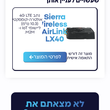
שעשויים לעניין אותך
Sierra
נתב 4G LTE
אולטרה-קומפקטי
Wireless
(10.3 ס"מ)
ליישומי IoT ו-
AirLink
M2M.
LX40
מוצר זה דורש
מ
לפרטי המוצר
התאמה אישית
ה
לא מצאתם את