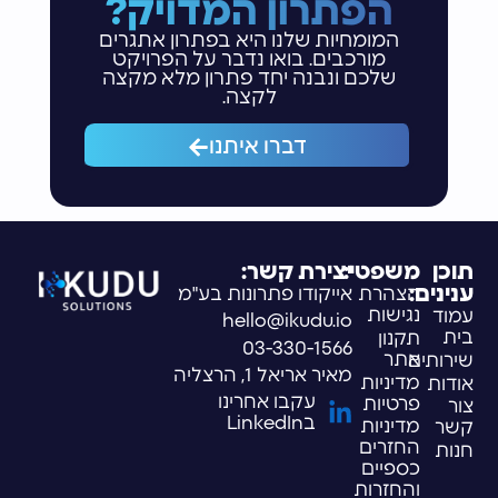
הפתרון המדויק?
המומחיות שלנו היא בפתרון אתגרים
מורכבים. בואו נדבר על הפרויקט
שלכם ונבנה יחד פתרון מלא מקצה
לקצה.
דברו איתנו
תוכן
משפטי:
יצירת קשר:
ענינים:
הצהרת
אייקודו פתרונות בע"מ
נגישות
עמוד
hello@ikudu.io
בית
תקנון
03-330-1566
אתר
שירותים
מאיר אריאל 1, הרצליה
מדיניות
אודות
עקבו אחרינו
פרטיות
צור
בLinkedIn
מדיניות
קשר
החזרים
חנות
כספיים
והחזרות