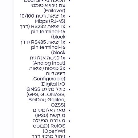
תמיכה ב-Dual SIM
עם גיבוי אוטומטי
(Failover)
1x יציאת רשת 10/100
Mbps (RJ-45)
1x יציאת RS232 (דרך
16-pin terminal
block)
1x יציאת RS485 (דרך
16-pin terminal
block)
1x כניסה אנלוגית
(Analog Input)
3x כניסות/יציאות
דיגיטליות
(Configurable
Digital I/O)
כולל מקלט GNSS
(GPS, GLONASS,
BeiDou, Galileo,
QZSS)
מארז אלומיניום
מוקשח (IP30)
מערכת הפעלה
RutOS (מבוסס
OpenWrt)
ניהול מרכזי דרך