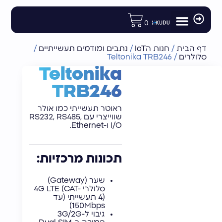
לתוכן
0
מודולים ורכיבי פיתוח
רכיבי תקשורת לוויינית
חנות הIoT
אנטנות וציוד נלווה
נתבים ומודמים תעשייתיים
דף הבית
/
חנות הIoT
/
נתבים ומודמים תעשייתיים
/
סלולרים
/
Teltonika TRB246
Teltonika
TRB246
ראוטר תעשייתי כמו אולר
שווייצרי עם RS232, RS485,
I/O ו-Ethernet.
תכונות מרכזיות:
שער (Gateway)
סלולרי 4G LTE (CAT-
4) תעשייתי (עד
150Mbps)
גיבוי ל-3G/2G