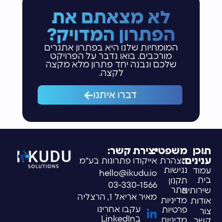
לא מצאתם את
הפתרון המדויק?
המומחיות שלנו היא בפתרון אתגרים
מורכבים. בואו נדבר על הפרויקט
שלכם ונבנה יחד פתרון מלא מקצה
לקצה.
דברו איתנו
תוכן
משפטי:
יצירת קשר:
ענינים:
הצהרת
אייקודו פתרונות בע"מ
נגישות
עמוד
hello@ikudu.io
בית
תקנון
03-330-1566
אתר
שירותים
מאיר אריאל 1, הרצליה
מדיניות
אודות
עקבו אחרינו
פרטיות
צור
בLinkedIn
מדיניות
קשר