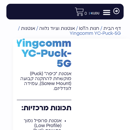
לתוכן
0
מודולים ורכיבי פיתוח
רכיבי תקשורת לוויינית
חנות הIoT
אנטנות וציוד נלווה
נתבים ומודמים תעשייתיים
דף הבית
/
חנות הIoT
/
אנטנות וציוד נלווה
/
אנטנות
/
Yingcomm YC-Puck-5G
Yingcomm
YC-Puck-
5G
אנטנת "כיפה" (Puck)
מוקשחת להתקנה קבועה
(Screw Mount), עמידה
לונדליזם.
תכונות מרכזיות:
אנטנת פרופיל נמוך
(Low Profile)