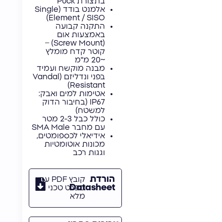
בתצורת Puck
אלמנט בודד (Single
Element / SISO)
התקנה קבועה
באמצעות אום
(Screw Mount) –
קוטר קדח מומלץ
~20 מ"מ
מבנה מוקשח ועמיד
בפני ונדליזם (Vandal
Resistant)
אטימות למים ואבק:
IP67 (בחיבור הדוק
למשטח)
כולל כבל 2-3 מטר
עם מחבר SMA Male
אידיאלי לכספומטים,
מכונות אוטומטיות
וגגות רכב
הורדת
קובץ PDF עם
Datasheet
מפרט טכני
מלא