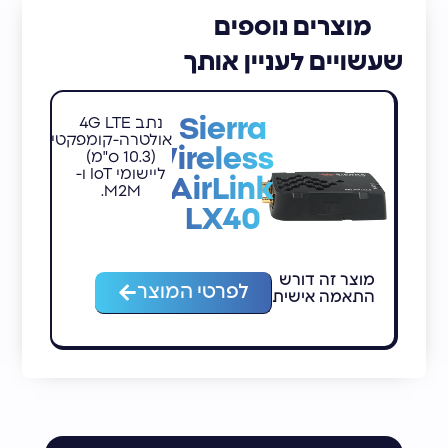
מוצרים נוספים
שעשויים לעניין אותך
Sierra
נתב 4G LTE
אולטרה-קומפקטי
Wireless
(10.3 ס"מ)
ליישומי IoT ו-
AirLink
M2M.
LX40
מוצר זה דורש
מ
לפרטי המוצר
התאמה אישית
ה