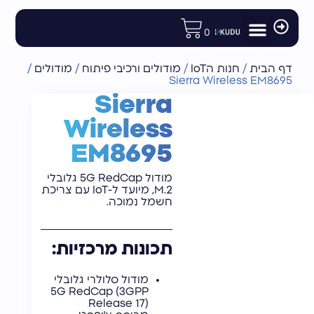
לתוכן
0
מודולים ורכיבי פיתוח
רכיבי תקשורת לוויינית
חנות הIoT
אנטנות וציוד נלווה
נתבים ומודמים תעשייתיים
דף הבית
/
חנות הIoT
/
מודולים ורכיבי פיתוח
/
מודולים
/
Sierra Wireless EM8695
Sierra
Wireless
EM8695
מודול 5G RedCap גלובלי
M.2, מיועד ל-IoT עם צריכת
חשמל נמוכה.
תכונות מרכזיות:
מודול סלולרי גלובלי
5G RedCap (3GPP
Release 17)