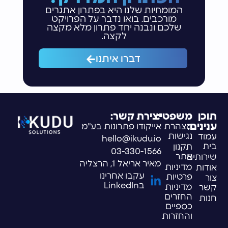
המומחיות שלנו היא בפתרון אתגרים
מורכבים. בואו נדבר על הפרויקט
שלכם ונבנה יחד פתרון מלא מקצה
לקצה.
דברו איתנו
תוכן
משפטי:
יצירת קשר:
ענינים:
הצהרת
אייקודו פתרונות בע"מ
נגישות
עמוד
hello@ikudu.io
בית
תקנון
03-330-1566
אתר
שירותים
מאיר אריאל 1, הרצליה
מדיניות
אודות
עקבו אחרינו
פרטיות
צור
בLinkedIn
מדיניות
קשר
החזרים
חנות
כספיים
והחזרות