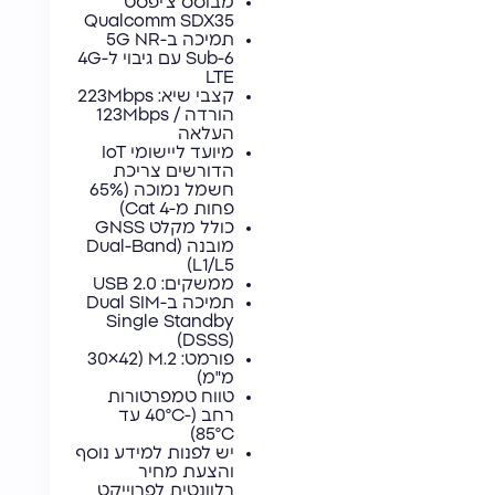
מבוסס צ'יפסט
Qualcomm SDX35
תמיכה ב-5G NR
Sub-6 עם גיבוי ל-4G
LTE
קצבי שיא: 223Mbps
הורדה / 123Mbps
העלאה
מיועד ליישומי IoT
הדורשים צריכת
חשמל נמוכה (65%
פחות מ-Cat 4)
כולל מקלט GNSS
מובנה (Dual-Band
L1/L5)
ממשקים: USB 2.0
תמיכה ב-Dual SIM
Single Standby
(DSSS)
פורמט: M.2 (30×42
מ"מ)
טווח טמפרטורות
רחב (-40°C עד
85°C)
יש לפנות למידע נוסף
והצעת מחיר
רלוונטית לפרוייקט