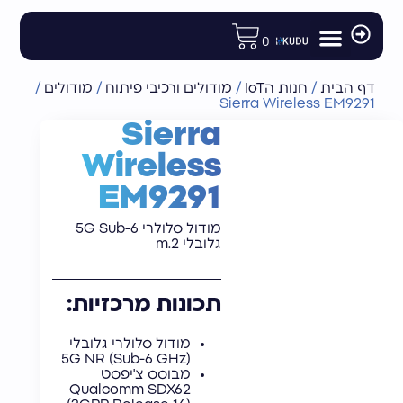
לתוכן
0
מודולים ורכיבי פיתוח
רכיבי תקשורת לוויינית
חנות הIoT
אנטנות וציוד נלווה
נתבים ומודמים תעשייתיים
דף הבית
/
חנות הIoT
/
מודולים ורכיבי פיתוח
/
מודולים
/
Sierra Wireless EM9291
Sierra
Wireless
EM9291
מודול סלולרי 5G Sub-6
גלובלי m.2
תכונות מרכזיות:
מודול סלולרי גלובלי
5G NR (Sub-6 GHz)
מבוסס צ'יפסט
Qualcomm SDX62