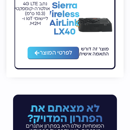
Sierra
נתב 4G LTE
אולטרה-קומפקטי
Wireless
(10.3 ס"מ)
ליישומי IoT ו-
AirLink
M2M.
LX40
מוצר זה דורש
מ
לפרטי המוצר
התאמה אישית
ה
לא מצאתם את
הפתרון המדויק?
המומחיות שלנו היא בפתרון אתגרים