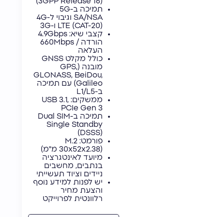
(3GPP Release 16)
תמיכה ב-5G
SA/NSA וגיבוי ל-4G
LTE (CAT-20) ו-3G
קצבי שיא: 4.9Gbps
הורדה / 660Mbps
העלאה
כולל מקלט GNSS
מובנה (GPS,
GLONASS, BeiDou,
Galileo) עם תמיכה
ב-L1/L5
ממשקים: USB 3.1,
PCIe Gen 3
תמיכה ב-Dual SIM
Single Standby
(DSSS)
פורמט: M.2
(30x52x2.38 מ"מ)
מיועד לאינטגרציה
בנתבים, מחשבים
ניידים וציוד תעשייתי
יש לפנות למידע נוסף
והצעת מחיר
רלוונטית לפרוייקט