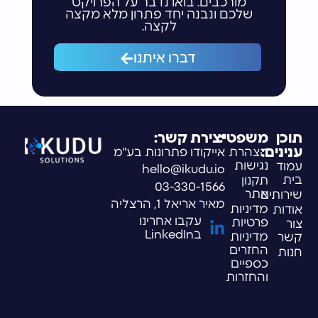
מורכבים. בואו נדבר על הפרויקט
שלכם ונבנה יחד פתרון מלא מקצה
לקצה.
דברו איתנו
תוכן
משפטי:
יצירת קשר:
ענינים:
הצהרת
אייקודו פתרונות בע"מ
נגישות
עמוד
hello@ikudu.io
בית
תקנון
03-330-1566
אתר
שירותים
מאיר אריאל 1, הרצליה
מדיניות
אודות
עקבו אחרינו
פרטיות
צור
בLinkedIn
מדיניות
קשר
החזרים
חנות
כספיים
והחזרות