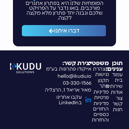
המומחיות שלנו היא בפתרון אתגרים
מורכבים. בואו נדבר על הפרויקט
שלכם ונבנה יחד פתרון מלא מקצה
לקצה.
דברו איתנו
תוכן
משפטי:
יצירת קשר:
ענינים:
הצהרת
אייקודו פתרונות בע"מ
נגישות
עמוד
hello@ikudu.io
בית
תקנון
03-330-1566
אתר
שירותים
מאיר אריאל 1, הרצליה
מדיניות
אודות
עקבו אחרינו
פרטיות
צור
בLinkedIn
מדיניות
קשר
החזרים
חנות
כספיים
והחזרות