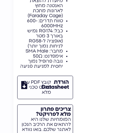
מיועדת להוצאת
האנטנה מחוץ
לארונות מתכת
(Faraday Cage)
טווח תדרים: 600-
6000MHz
כבל: RG174 גמיש
באורך 3 מטר
(אופציה ל-RG58
לניחות נמוך יותר)
מחבר: SMA Male
אימפדנס: 50Ω
גובה פרופיל נמוך
יחסית למניעת פגיעה
הורדת
קובץ PDF עם
Datasheet
מפרט טכני
מלא
צריכים פתרון
מלא לפרויקט?
המומחיות שלנו היא
להתאים את הרכיב הנכון
לאתגר שלכם. בואו נוודא