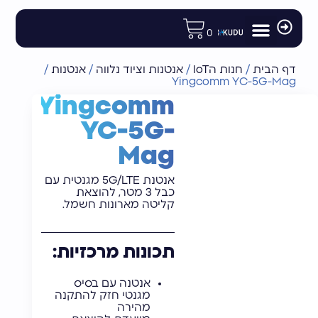
לתוכן
0
מודולים ורכיבי פיתוח
רכיבי תקשורת לוויינית
חנות הIoT
אנטנות וציוד נלווה
נתבים ומודמים תעשייתיים
דף הבית
/
חנות הIoT
/
אנטנות וציוד נלווה
/
אנטנות
/
Yingcomm YC-5G-Mag
Yingcomm
YC-5G-
Mag
אנטנת 5G/LTE מגנטית עם
כבל 3 מטר, להוצאת
קליטה מארונות חשמל.
תכונות מרכזיות:
אנטנה עם בסיס
מגנטי חזק להתקנה
מהירה